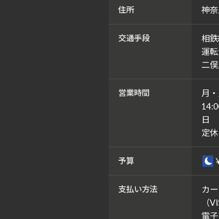
住所
神奈
交通手段
相鉄
運転
二俣
営業時間
月・
14:0
日
定休
予算
支払い方法
カー
（VI
電子