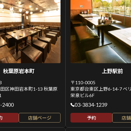
秋葉原岩本町
上野駅前
3
〒110-0005
田区神田岩本町1-13 秋葉原
東京都台東区上野6-14-7 
1
栄泉ビル6F
5-2400
03-3834-1239
約
店舗ページ
予約
店舗