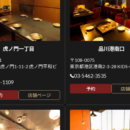
虎ノ門一丁目
品川港南口
1
〒108-0075
ノ門1-11-2 虎ノ門平和ビ
東京都港区港南2-3-28 KIDS-
03-5462-3535
5-1109
予約
店舗
約
店舗ページ