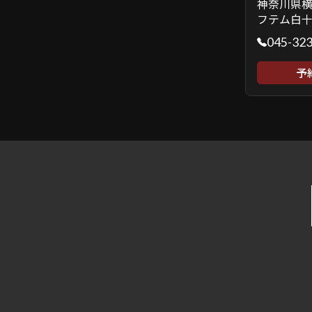
神奈川県横
フテム白十
045-32
予