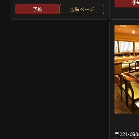
予
予約
店舗ページ
〒221-083